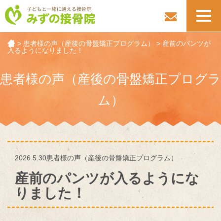
toggl
navig
>
患者様の声（産後の骨盤矯正プログラム）
>
産前のパンツが
入るようになりました！
患者様の声（産後の骨盤矯正プログラ
ム）
2026.5.30
患者様の声（産後の骨盤矯正プログラム）
産前のパンツが入るようにな
りました！