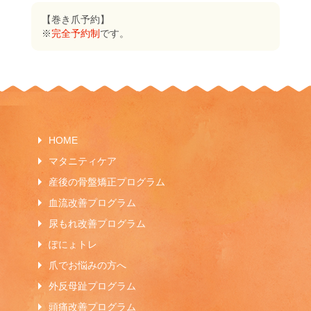
【巻き爪予約】
※
完全予約制
です。
HOME
マタニティケア
産後の骨盤矯正プログラム
血流改善プログラム
尿もれ改善プログラム
ぽにょトレ
爪でお悩みの方へ
外反母趾プログラム
頭痛改善プログラム