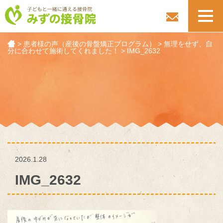
toggl
navig
>
患者様の声（産後の骨盤矯正プログラム）
>
無理をせず、自
分に合わせて施術してくれました！
>
IMG_2632
2026.1.28
IMG_2632