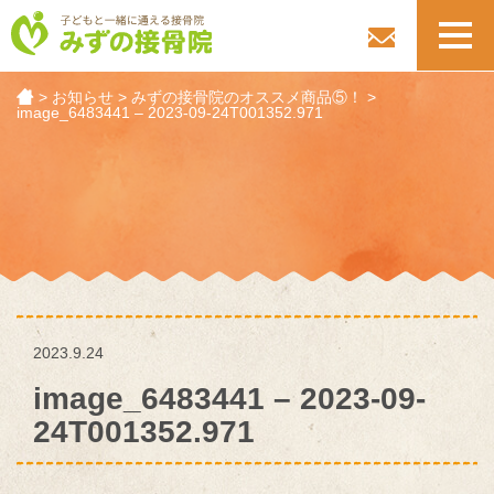
toggl
navig
>
お知らせ
>
みずの接骨院のオススメ商品⑤！
>
image_6483441 – 2023-09-24T001352.971
2023.9.24
image_6483441 – 2023-09-
24T001352.971