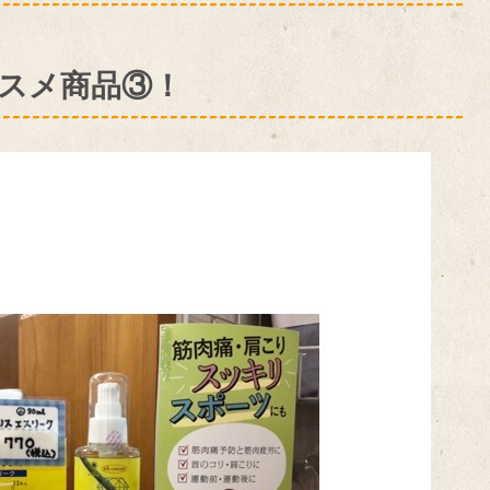
スメ商品③！