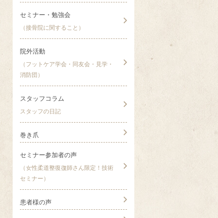
セミナー・勉強会
（接骨院に関すること）
院外活動
（フットケア学会・同友会・見学・
消防団）
スタッフコラム
スタッフの日記
巻き爪
セミナー参加者の声
（女性柔道整復復師さん限定！技術
セミナー）
患者様の声