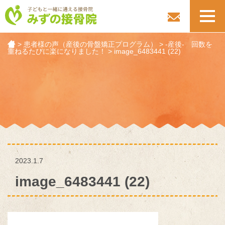
toggl
navig
>
患者様の声（産後の骨盤矯正プログラム）
>
-産後- 回数を
重ねるたびに楽になりました！
>
image_6483441 (22)
2023.1.7
image_6483441 (22)