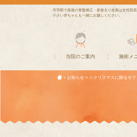
丹羽郡で産後の骨盤矯正・産後太り改善は女性院長
小さい赤ちゃんも一緒にお越しください。
当院のご案内
施術メ
>
お知らせ
>
☆クリスマスに贈るギフ