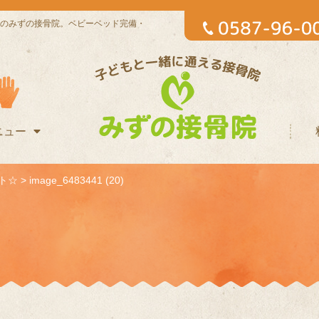
のみずの接骨院。ベビーベッド完備・
ニュー
ト☆
>
image_6483441 (20)