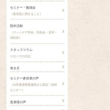
セミナー・勉強会
（接骨院に関すること）
院外活動
（フットケア学会・同友会・見学・
消防団）
スタッフコラム
スタッフの日記
巻き爪
セミナー参加者の声
（女性柔道整復復師さん限定！技術
セミナー）
患者様の声