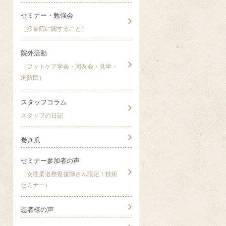
セミナー・勉強会
（接骨院に関すること）
院外活動
（フットケア学会・同友会・見学・
消防団）
スタッフコラム
スタッフの日記
巻き爪
セミナー参加者の声
（女性柔道整復復師さん限定！技術
セミナー）
患者様の声