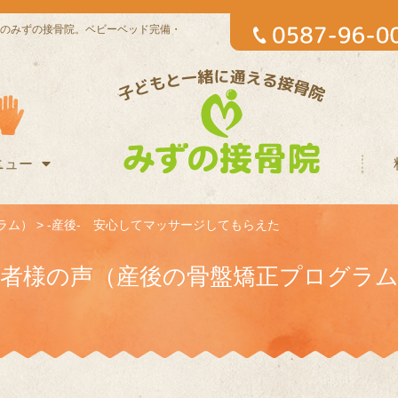
のみずの接骨院。ベビーベッド完備・
ニュー
ラム）
>
-産後- 安心してマッサージしてもらえた
者様の声（産後の骨盤矯正プログラ