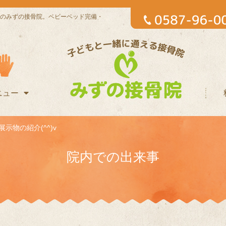
のみずの接骨院。ベビーベッド完備・
ニュー
示物の紹介(^^)v
院内での出来事