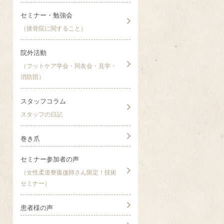
セミナー・勉強会
（接骨院に関すること）
院外活動
（フットケア学会・同友会・見学・
消防団）
スタッフコラム
スタッフの日記
巻き爪
セミナー参加者の声
（女性柔道整復復師さん限定！技術
セミナー）
患者様の声