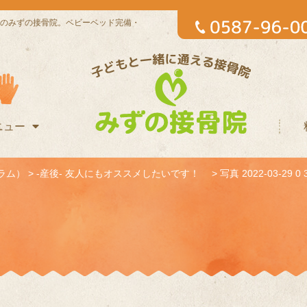
のみずの接骨院。ベビーベッド完備・
ニュー
ラム）
>
-産後- 友人にもオススメしたいです！
>
写真 2022-03-29 0 