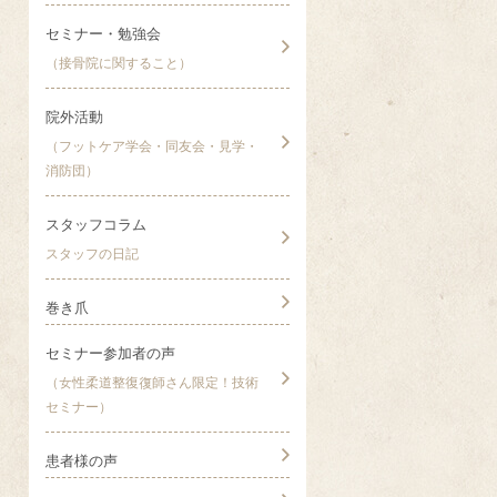
セミナー・勉強会
（接骨院に関すること）
院外活動
（フットケア学会・同友会・見学・
消防団）
スタッフコラム
スタッフの日記
巻き爪
セミナー参加者の声
（女性柔道整復復師さん限定！技術
セミナー）
患者様の声