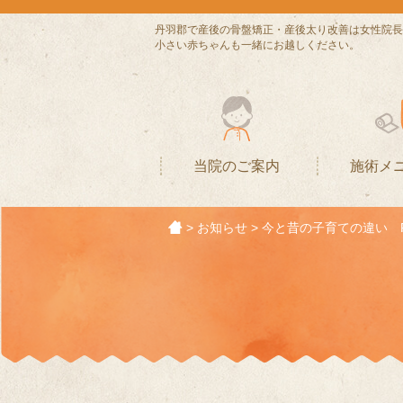
丹羽郡で産後の骨盤矯正・産後太り改善は女性院長
小さい赤ちゃんも一緒にお越しください。
当院のご案内
施術メ
>
お知らせ
>
今と昔の子育ての違い P