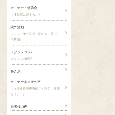
セミナー・勉強会
（接骨院に関すること）
院外活動
（フットケア学会・同友会・見学・
消防団）
スタッフコラム
スタッフの日記
巻き爪
セミナー参加者の声
（女性柔道整復復師さん限定！技術
セミナー）
患者様の声