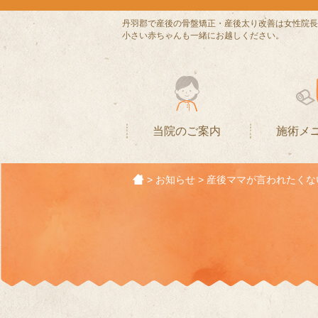
丹羽郡で産後の骨盤矯正・産後太り改善は女性院長
小さい赤ちゃんも一緒にお越しください。
当院のご案内
施術メ
>
お知らせ
>
産後ママが言われたくない