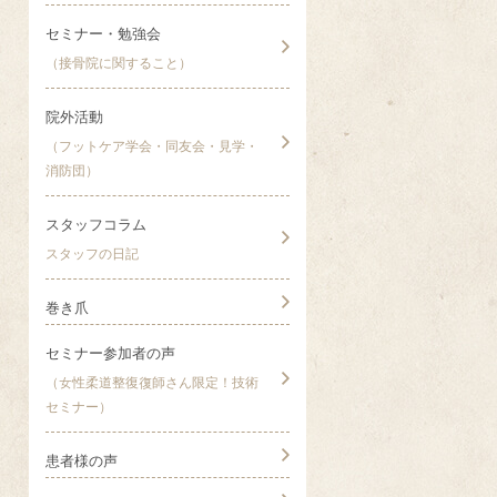
セミナー・勉強会
（接骨院に関すること）
院外活動
（フットケア学会・同友会・見学・
消防団）
スタッフコラム
スタッフの日記
巻き爪
セミナー参加者の声
（女性柔道整復復師さん限定！技術
セミナー）
患者様の声