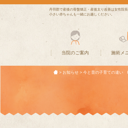
丹羽郡で産後の骨盤矯正・産後太り改善は女性院長
小さい赤ちゃんも一緒にお越しください。
当院のご案内
施術メ
>
お知らせ
>
今と昔の子育ての違い P