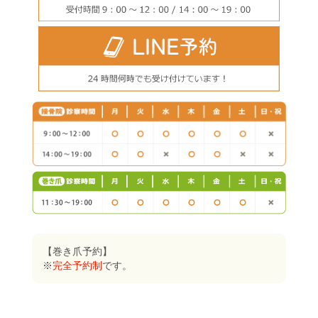
【巻き爪予約】
※
完全予約制
です。