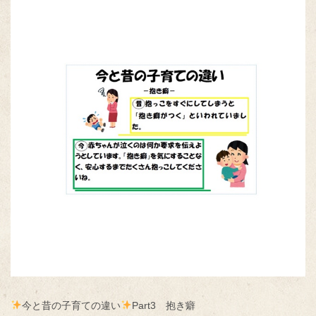
今と昔の子育ての違い
Part3 抱き癖