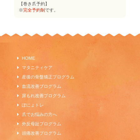
【巻き爪予約】
※
完全予約制
です。
HOME
マタニティケア
産後の骨盤矯正プログラム
血流改善プログラム
尿もれ改善プログラム
ぽにょトレ
爪でお悩みの方へ
外反母趾プログラム
頭痛改善プログラム