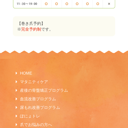
【巻き爪予約】
※
完全予約制
です。
HOME
マタニティケア
産後の骨盤矯正プログラム
血流改善プログラム
尿もれ改善プログラム
ぽにょトレ
爪でお悩みの方へ