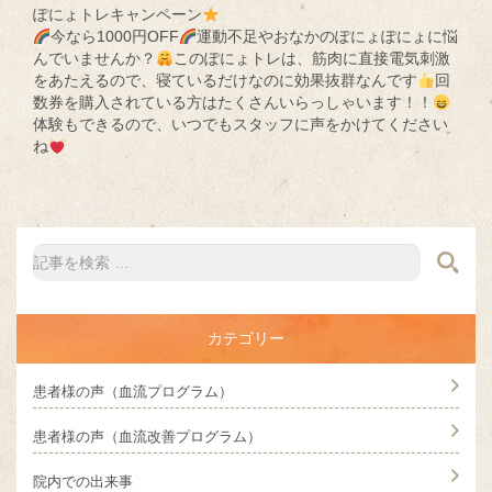
ぽにょトレキャンペーン
今なら1000円OFF
運動不足やおなかのぽにょぽにょに悩
んでいませんか？
このぽにょトレは、筋肉に直接電気刺激
をあたえるので、寝ているだけなのに効果抜群なんです
回
数券を購入されている方はたくさんいらっしゃいます！！
体験もできるので、いつでもスタッフに声をかけてください
ね
カテゴリー
患者様の声（血流プログラム）
患者様の声（血流改善プログラム）
院内での出来事