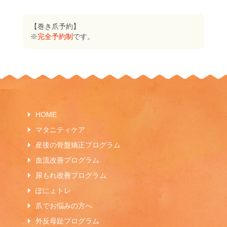
【巻き爪予約】
※
完全予約制
です。
HOME
マタニティケア
産後の骨盤矯正プログラム
血流改善プログラム
尿もれ改善プログラム
ぽにょトレ
爪でお悩みの方へ
外反母趾プログラム