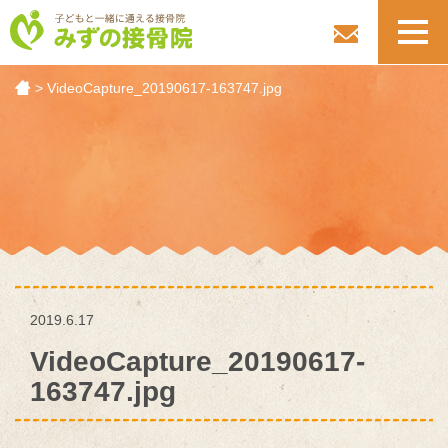
toggl
navig
>
VideoCapture_20190617-163747.jpg
2019.6.17
VideoCapture_20190617-
163747.jpg