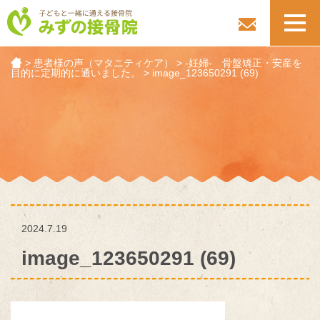
toggl
navig
>
患者様の声（マタニティケア）
>
-妊婦- 骨盤矯正・安産を
目的に定期的に通いました。
>
image_123650291 (69)
2024.7.19
image_123650291 (69)