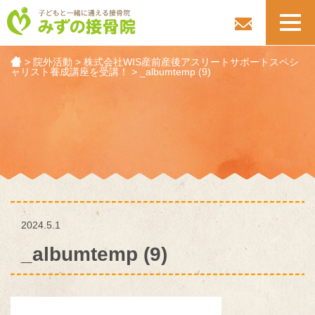
toggl
navig
>
院外活動
>
株式会社WIS産前産後アスリートサポートスペシ
ャリスト養成講座を受講！
>
_albumtemp (9)
2024.5.1
_albumtemp (9)