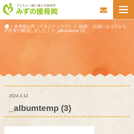
toggl
navig
>
患者様の声（マタニティケア）
>
-妊婦- 妊婦になってから
の不安が解消しました！
>
_albumtemp (3)
2024.3.12
_albumtemp (3)