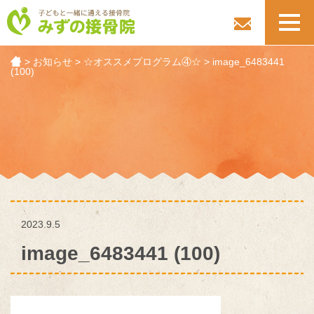
toggl
navig
>
お知らせ
>
☆オススメプログラム④☆
>
image_6483441
(100)
2023.9.5
image_6483441 (100)