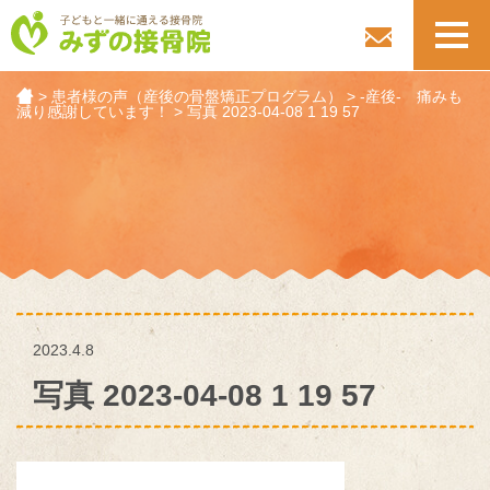
toggl
navig
>
患者様の声（産後の骨盤矯正プログラム）
>
-産後- 痛みも
減り感謝しています！
>
写真 2023-04-08 1 19 57
2023.4.8
写真 2023-04-08 1 19 57