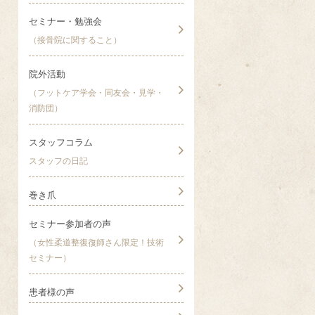
セミナー・勉強会
（接骨院に関すること）
院外活動
（フットケア学会・同友会・見学・
消防団）
スタッフコラム
スタッフの日記
巻き爪
セミナー参加者の声
（女性柔道整復復師さん限定！技術
セミナー）
患者様の声