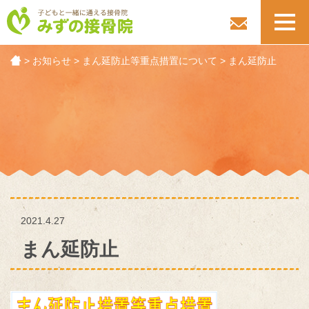
toggl
navig
>
お知らせ
>
まん延防止等重点措置について
>
まん延防止
2021.4.27
まん延防止