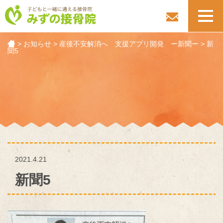
toggl
navig
>
お知らせ
>
産後不安解消へ 支援アプリ開発 ー新聞ー
>
新
聞5
2021.4.21
新聞5