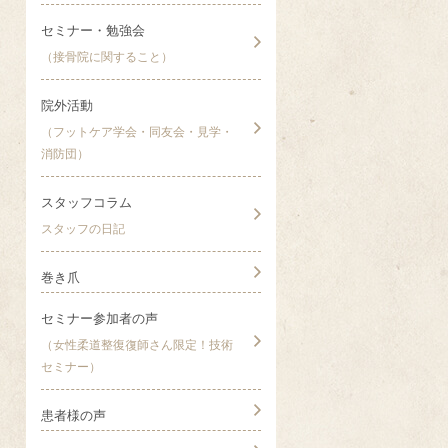
セミナー・勉強会
（接骨院に関すること）
院外活動
（フットケア学会・同友会・見学・
消防団）
スタッフコラム
スタッフの日記
巻き爪
セミナー参加者の声
（女性柔道整復復師さん限定！技術
セミナー）
患者様の声