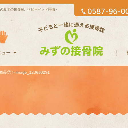
のみずの接骨院。ベビーベッド完備・
ニュー
商品⑦
>
image_123650291